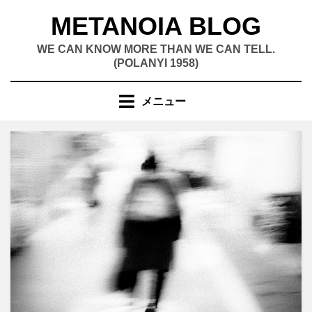
コ
METANOIA BLOG
ン
テ
WE CAN KNOW MORE THAN WE CAN TELL.
ン
(POLANYI 1958)
ツ
へ
メニュー
移
動
す
る