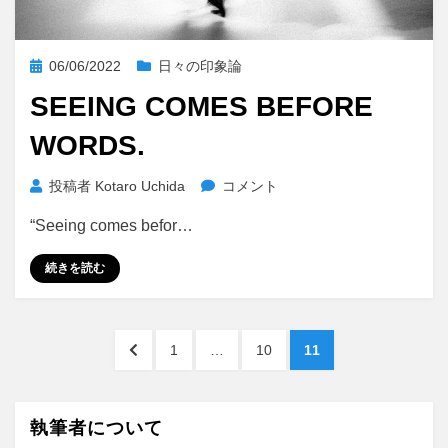
投
06/06/2022
日々の印象論
稿
SEEING COMES BEFORE
日:
WORDS.
Seeing
投稿者
Kotaro Uchida
コメント
comes
“Seeing comes befor…
before
words.
続きを読む
に
投
前
ペ
ペ
ペ
1
…
10
11
稿
の
ー
ー
ー
ペ
ジ
ジ
ジ
の
ー
執筆者について
ペ
ジ